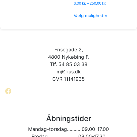
Prisinterval:
6,00
kr.
–
250,00
kr.
6,00 kr.
Dette
til
Vælg muligheder
vare
250,00 kr.
har
flere
varianter.
Mulighederne
Frisegade 2,
kan
vælges
4800 Nykøbing F.
på
Tlf. 54 85 03 38
varesiden
m@rius.dk
CVR 11141935
Facebook
Åbningstider
Mandag-torsdag………. 09.00-17.00
Fredag…………………. 09.00-17.30