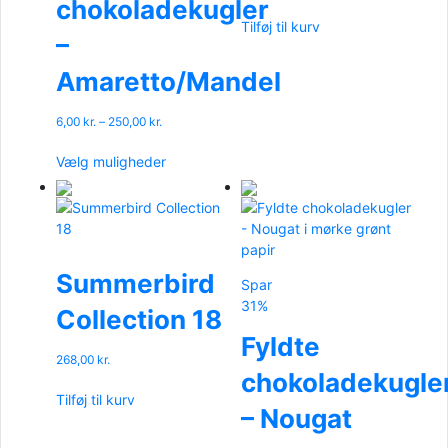
chokoladekugler
Tilføj til kurv
–
Amaretto/Mandel
Prisinterval:
6,00
kr.
–
250,00
kr.
6,00 kr.
Dette
til
Vælg muligheder
vare
250,00 kr.
har
flere
varianter.
Mulighederne
kan
Summerbird
Spar
vælges
31%
Collection 18
på
varesiden
Fyldte
268,00
kr.
chokoladekugle
Tilføj til kurv
– Nougat