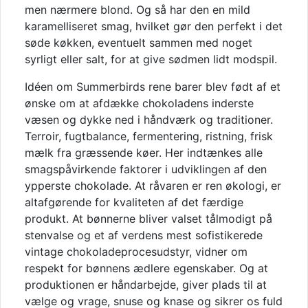
men nærmere blond. Og så har den en mild
karamelliseret smag, hvilket gør den perfekt i det
søde køkken, eventuelt sammen med noget
syrligt eller salt, for at give sødmen lidt modspil.
Idéen om Summerbirds rene barer blev født af et
ønske om at afdække chokoladens inderste
væsen og dykke ned i håndværk og traditioner.
Terroir, fugtbalance, fermentering, ristning, frisk
mælk fra græssende køer. Her indtænkes alle
smagspåvirkende faktorer i udviklingen af den
ypperste chokolade. At råvaren er ren økologi, er
altafgørende for kvaliteten af det færdige
produkt. At bønnerne bliver valset tålmodigt på
stenvalse og et af verdens mest sofistikerede
vintage chokoladeprocesudstyr, vidner om
respekt for bønnens ædlere egenskaber. Og at
produktionen er håndarbejde, giver plads til at
vælge og vrage, snuse og knase og sikrer os fuld