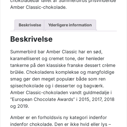
chokoladebar lavet af Summerbirds prisvindende
antal
Amber Classic-chokolade.
Beskrivelse
Yderligere information
Beskrivelse
Summerbird bar Amber Classic har en sød,
karamelliseret og cremet tone, der henleder
tankerne på den klassiske franske dessert crème
brûlée. Chokoladens komplekse og mangfoldige
smag gør den meget populær både som ren
spisechokolade og i desserter og bagværk.
Amber Classic-chokoladen vandt guldmedalje i
“European Chocolate Awards” i 2015, 2017, 2018
og 2019.
Amber er en forholdsvis ny kategori indenfor
indenfor chokolade. Den er ikke hvid eller lys –