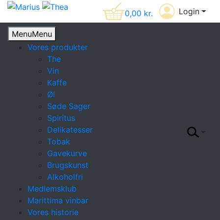
Login
0,00
kr.
Menu
Menu
Vores produkter
The
Vin
Kaffe
Øl
Søde Sager
Spiritus
Delikatesser
Tobak
Gavekurve
Brugskunst
Alkoholfri
Medlemsklub
Marittima vinbar
Vores historie