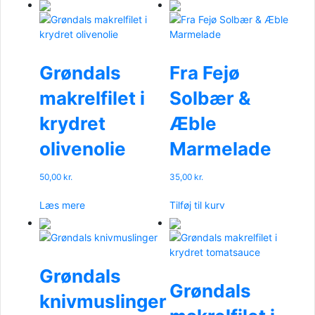
Grøndals
Fra Fejø
makrelfilet i
Solbær &
krydret
Æble
olivenolie
Marmelade
50,00
kr.
35,00
kr.
Læs mere
Tilføj til kurv
Grøndals
Grøndals
knivmuslinger