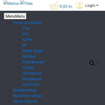
Login
0,00
kr.
Menu
Menu
Vores produkter
The
Vin
Kaffe
Øl
Søde Sager
Spiritus
Delikatesser
Tobak
Gavekurve
Brugskunst
Alkoholfri
Medlemsklub
Marittima vinbar
Vores historie