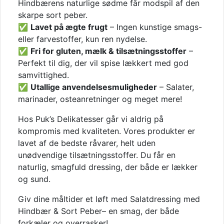
Hindbærens naturlige sødme får modspil af den
skarpe sort peber.
✅
Lavet på ægte frugt
– Ingen kunstige smags-
eller farvestoffer, kun ren nydelse.
✅
Fri for gluten, mælk & tilsætningsstoffer
–
Perfekt til dig, der vil spise lækkert med god
samvittighed.
✅
Utallige anvendelsesmuligheder
– Salater,
marinader, osteanretninger og meget mere!
Hos Puk’s Delikatesser går vi aldrig på
kompromis med kvaliteten. Vores produkter er
lavet af de bedste råvarer, helt uden
unødvendige tilsætningsstoffer. Du får en
naturlig, smagfuld dressing, der både er lækker
og sund.
Giv dine måltider et løft med Salatdressing med
Hindbær & Sort Peber– en smag, der både
forkæler og overrasker!