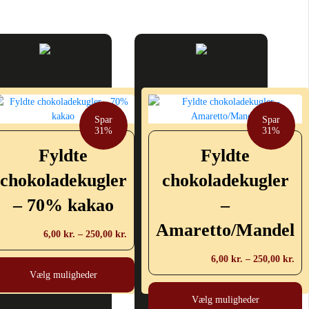
Spar
Spar
31%
31%
Fyldte
Fyldte
chokoladekugler
chokoladekugler
– 70% kakao
–
Amaretto/Mandel
Prisinterval:
6,00
kr.
–
250,00
kr.
6,00 kr.
Dette
Pri
6,00
kr.
–
250,00
kr.
til
vare
6,0
Vælg muligheder
250,00 kr.
D
har
til
v
Vælg muligheder
flere
250