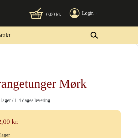
Login
0,00
kr.
takt
angetunger Mørk
 lager / 1-4 dages levering
2,00
kr.
 lager