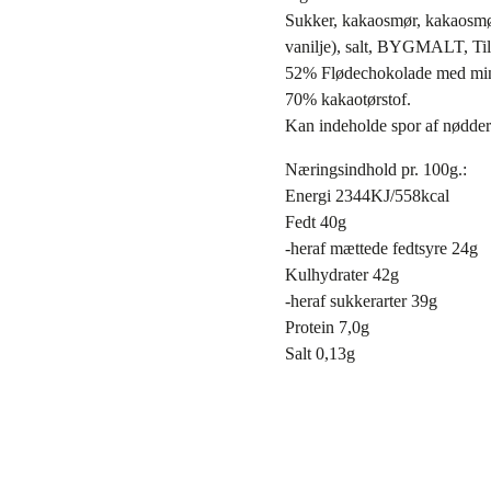
Sukker, kakaosmør, kakaos
vanilje), salt, BYGMALT, T
52% Flødechokolade med min
70% kakaotørstof.
Kan indeholde spor af nødde
Næringsindhold pr. 100g.:
Energi 2344KJ/558kcal
Fedt 40g
-heraf mættede fedtsyre 24g
Kulhydrater 42g
-heraf sukkerarter 39g
Protein 7,0g
Salt 0,13g