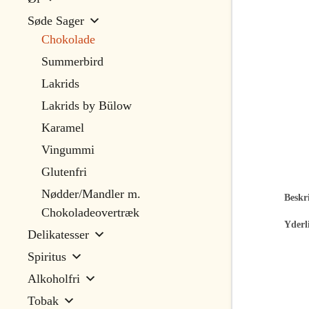
Søde Sager
Chokolade
Summerbird
Lakrids
Lakrids by Bülow
Karamel
Vingummi
Glutenfri
Nødder/Mandler m.
Beskri
Chokoladeovertræk
Yderl
Delikatesser
Spiritus
Alkoholfri
Tobak