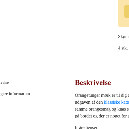
Or
Mø
ant
Skønn
4 stk.
Beskrivelse
velse
igere information
Orangetunger mørk er til dig 
udgaven af den
klassiske kat
samme orangesmag og knas s
på bordet og der er noget for
Ingredienser: