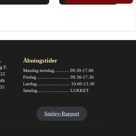
h
varianter.
fl
Mulighederne
va
kan
M
vælges
k
på
v
varesiden
p
v
Åbningstider
,
g F.
Mandag-torsdag………. 09.30-17.00
 22
Fredag…………………. 09.30-17.30
.dk
Lørdag…………………. 10.00-13.30
35
Søndag………………… LUKKET
book
stagram
Smiley-Rapport