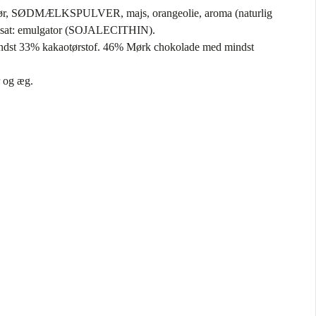
mør, SØDMÆLKSPULVER, majs, orangeolie, aroma (naturlig
ilsat: emulgator (SOJALECITHIN).
dst 33% kakaotørstof. 46% Mørk chokolade med mindst
r og æg.