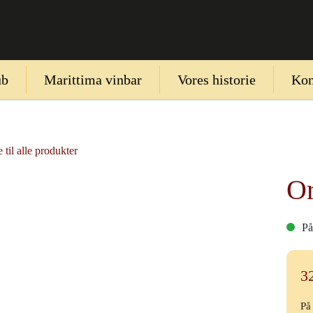
ub
Marittima vinbar
Vores historie
Kon
 til alle produkter
Or
På
3
På