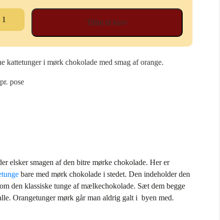
angetunger
Tilføj til kurv
rk
al
e kattetunger i mørk chokolade med smag af orange.
 pr. pose
der elsker smagen af den bitre mørke chokolade. Her er
tetunge
bare med mørk chokolade i stedet. Den indeholder den
om den klassiske tunge af mælkechokolade. Sæt dem begge
 alle. Orangetunger mørk går man aldrig galt i byen med.