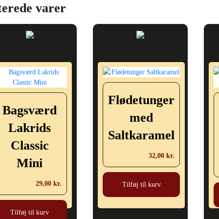
terede varer
Flødetunger
Bagsværd
med
Lakrids
Saltkaramel
Classic
32,00
kr.
Mini
29,00
kr.
Tilføj til kurv
Tilføj til kurv