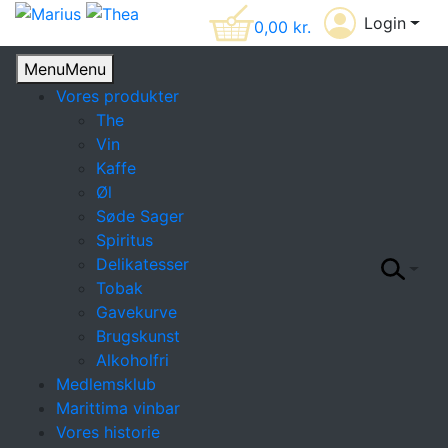
Login
0,00
kr.
Menu
Menu
Vores produkter
The
Vin
Kaffe
Øl
Søde Sager
Spiritus
Delikatesser
Tobak
Gavekurve
Brugskunst
Alkoholfri
Medlemsklub
Marittima vinbar
Vores historie