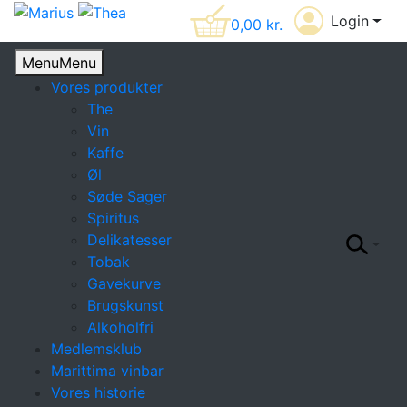
Login
0,00
kr.
Menu
Menu
Vores produkter
The
Vin
Kaffe
Øl
Søde Sager
Spiritus
Delikatesser
Tobak
Gavekurve
Brugskunst
Alkoholfri
Medlemsklub
Marittima vinbar
Vores historie