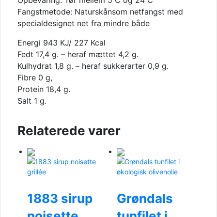
Opbevaring: Tør mellem 5 C og 24 C
Fangstmetode: Naturskånsom netfangst med
specialdesignet net fra mindre både
Energi 943 KJ/ 227 Kcal
Fedt 17,4 g. – heraf mættet 4,2 g.
Kulhydrat 1,8 g. – heraf sukkerarter 0,9 g.
Fibre 0 g,
Protein 18,4 g.
Salt 1 g.
Relaterede varer
1883 sirup
Grøndals
noisette
tunfilet i