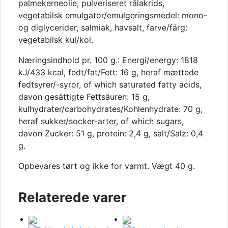
palmekerneolie, pulveriseret rålakrids,
vegetabilsk emulgator/emulgeringsmedel: mono-
og diglycerider, salmiak, havsalt, farve/färg:
vegetabilsk kul/kol.
Næringsindhold pr. 100 g.: Energi/energy: 1818
kJ/433 kcal, fedt/fat/Fett: 16 g, heraf mættede
fedtsyrer/-syror, of which saturated fatty acids,
davon gesättigte Fettsäuren: 15 g,
kulhydrater/carbohydrates/Kohlenhydrate: 70 g,
heraf sukker/socker-arter, of which sugars,
davon Zucker: 51 g, protein: 2,4 g, salt/Salz: 0,4
g.
Opbevares tørt og ikke for varmt. Vægt 40 g.
Relaterede varer