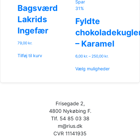
Spar
kan
Bagsværd
31%
vælges
Lakrids
på
Fyldte
varesiden
Ingefær
chokoladekugle
– Karamel
79,00
kr.
Tilføj til kurv
Prisinterval:
6,00
kr.
–
250,00
kr.
6,00 kr.
Dette
til
Vælg muligheder
vare
250,00 kr.
har
flere
varianter.
Mulighederne
Frisegade 2,
kan
vælges
4800 Nykøbing F.
på
Tlf. 54 85 03 38
varesiden
m@rius.dk
CVR 11141935