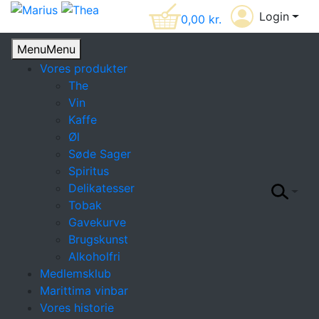
Login
0,00
kr.
Menu
Menu
Vores produkter
The
Vin
Kaffe
Øl
Søde Sager
Spiritus
Delikatesser
Tobak
Gavekurve
Brugskunst
Alkoholfri
Medlemsklub
Marittima vinbar
Vores historie