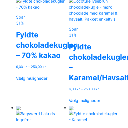
Spar
31%
Spar
Fyldte
31%
chokoladekugler
Fyldte
– 70% kakao
chokoladekugle
–
Prisinterval:
6,00
kr.
–
250,00
kr.
6,00 kr.
Dette
Karamel/Havsal
til
Vælg muligheder
vare
250,00 kr.
har
Prisinterval:
6,00
kr.
–
250,00
kr.
flere
6,00 kr.
Dette
varianter.
til
Vælg muligheder
vare
Mulighederne
250,00 kr.
har
kan
flere
vælges
varianter.
på
Mulighederne
varesiden