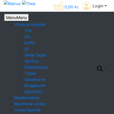
Login
0,00
kr.
Menu
Menu
Vores produkter
The
Vin
Kaffe
Øl
Søde Sager
Spiritus
Delikatesser
Tobak
Gavekurve
Brugskunst
Alkoholfri
Medlemsklub
Marittima vinbar
Vores historie