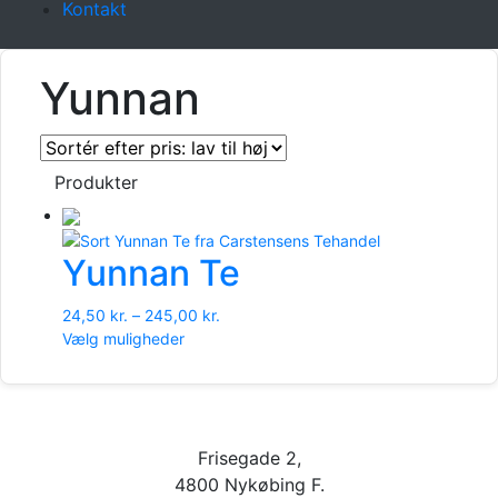
Kontakt
Yunnan
Produkter
Yunnan Te
Prisinterval:
24,50
kr.
–
245,00
kr.
Dette
24,50 kr.
Vælg muligheder
vare
til
har
245,00 kr.
flere
varianter.
Mulighederne
Frisegade 2,
kan
4800 Nykøbing F.