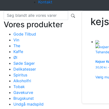
Kontakt
kej
Vores produkter
Gode Tilbud
Vin
The
Kaffe
Øl
Kejser 
Søde Sager
30,00
kr.
Delikatesser
Spiritus
Vælg mu
Alkoholfri
Tobak
Gavekurve
Brugskunst
Undgå madspild