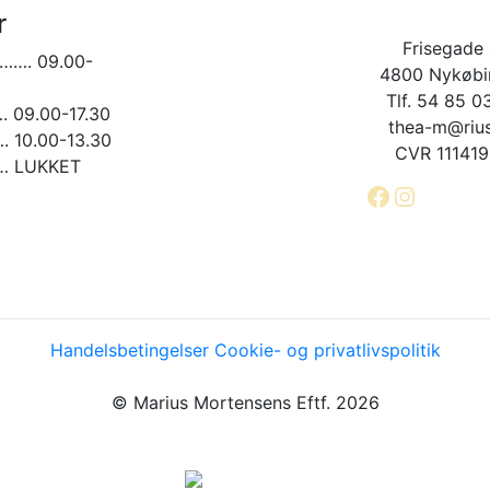
vælges
r
på
varesiden
Frisegade 
……. 09.00-
4800 Nykøbin
Tlf. 54 85 0
09.00-17.30
thea-m@rius
10.00-13.30
CVR 11141
 LUKKET
Facebook
Instagr
Handelsbetingelser
Cookie- og privatlivspolitik
© Marius Mortensens Eftf. 2026