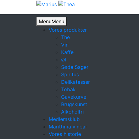
Menu
Menu
Vores produkter
The
Vin
Kaffe
Øl
Søde Sager
Spiritus
Delikatesser
Tobak
Gavekurve
Brugskunst
Alkoholfri
Medlemsklub
Marittima vinbar
Vores historie