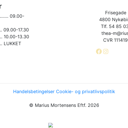
på
r
varesiden
Frisegade 
……. 09.00-
4800 Nykøbin
Tlf. 54 85 0
09.00-17.30
thea-m@rius
10.00-13.30
CVR 11141
 LUKKET
Facebook
Instagr
Handelsbetingelser
Cookie- og privatlivspolitik
© Marius Mortensens Eftf. 2026