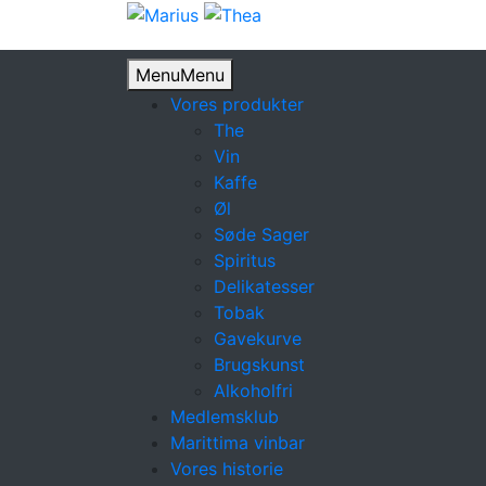
Menu
Menu
Vores produkter
The
Vin
Kaffe
Øl
Søde Sager
Spiritus
Delikatesser
Tobak
Gavekurve
Brugskunst
Alkoholfri
Medlemsklub
Marittima vinbar
Vores historie