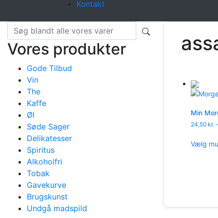
Kontakt
ass
Vores produkter
Gode Tilbud
Vin
The
Kaffe
Min Mor
Øl
24,50
kr.
Søde Sager
Delikatesser
Vælg mu
Spiritus
Alkoholfri
Tobak
Gavekurve
Brugskunst
Undgå madspild