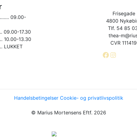
på
vælges
r
varesiden
på
varesiden
Frisegade 
……. 09.00-
4800 Nykøbin
Tlf. 54 85 0
09.00-17.30
thea-m@rius
10.00-13.30
CVR 11141
 LUKKET
Facebook
Instagr
Handelsbetingelser
Cookie- og privatlivspolitik
© Marius Mortensens Eftf. 2026