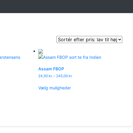
Assam FBOP
Prisinterval:
24,50
kr.
–
245,00
kr.
24,50 kr.
Dette
til
Vælg muligheder
vare
245,00 kr.
har
flere
varianter.
Mulighederne
ne
kan
vælges