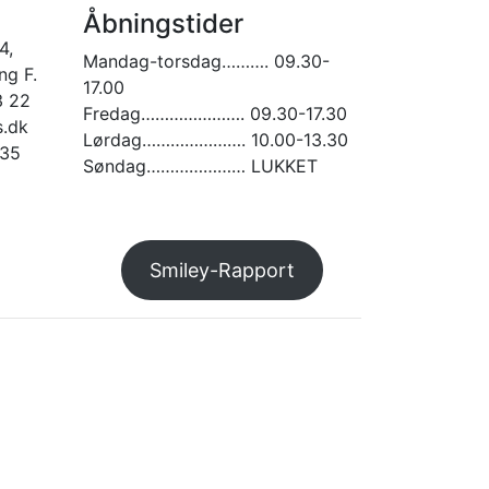
på
Åbningstider
varesiden
4,
Mandag-torsdag………. 09.30-
g F.
17.00
3 22
Fredag…………………. 09.30-17.30
.dk
Lørdag…………………. 10.00-13.30
935
Søndag………………… LUKKET
am
Smiley-Rapport