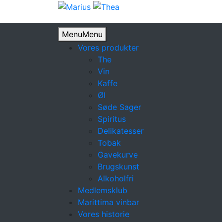
Menu
Menu
Vores produkter
The
Vin
Kaffe
Øl
Søde Sager
Spiritus
Delikatesser
Tobak
Gavekurve
Brugskunst
Alkoholfri
Medlemsklub
Marittima vinbar
Vores historie