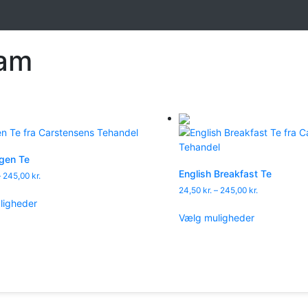
am
gen Te
English Breakfast Te
Prisinterval:
–
245,00
kr.
24,50 kr.
Prisinterval:
24,50
kr.
–
245,00
kr.
Dette
til
24,50 kr.
ligheder
vare
Dette
245,00 kr.
til
Vælg muligheder
har
vare
245,00 kr.
flere
har
varianter.
flere
Mulighederne
varianter.
kan
Muligheder
vælges
kan